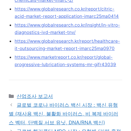
chemicals-market-imarc-2/
https://www.globalresearch.co.kr/report/citric-
acid-market-report-application-imarc25ma0414
https://www.globalresearch.co.kr/insight/in-vitro-
diagnostics-ivd-market-tnv/
https://www.globalresearch.kr/report/healthcare-
it-outsourcing-market-report-imarc25ma0970
https://www.marketreport.co.kr/report/global-
progressive-lubrication-systems-mr-gifr43039
Categories
산업조사 보고서
글로벌 코로나 바이러스 백신 시장 : 백신 유형
별 (재사용 백신, 불활화 바이러스, 비 복제 바이러
스 벡터, 단백질 서브 유닛, DNA/RNA 백신)