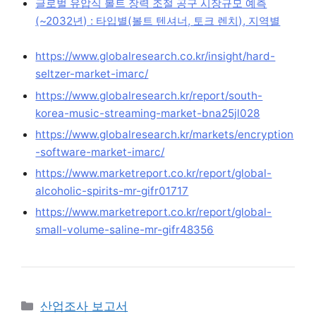
글로벌 유압식 볼트 장력 조절 공구 시장규모 예측
(~2032년) : 타입별(볼트 텐셔너, 토크 렌치), 지역별
https://www.globalresearch.co.kr/insight/hard-
seltzer-market-imarc/
https://www.globalresearch.kr/report/south-
korea-music-streaming-market-bna25jl028
https://www.globalresearch.kr/markets/encryption
-software-market-imarc/
https://www.marketreport.co.kr/report/global-
alcoholic-spirits-mr-gifr01717
https://www.marketreport.co.kr/report/global-
small-volume-saline-mr-gifr48356
Categories
산업조사 보고서