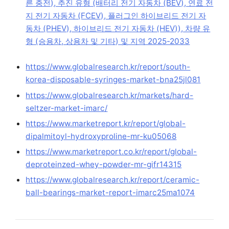
른 충전), 추진 유형 (배터리 전기 자동차 (BEV), 연료 전
지 전기 자동차 (FCEV), 플러그인 하이브리드 전기 자
동차 (PHEV), 하이브리드 전기 자동차 (HEV)), 차량 유
형 (승용차, 상용차 및 기타) 및 지역 2025-2033
https://www.globalresearch.kr/report/south-
korea-disposable-syringes-market-bna25jl081
https://www.globalresearch.kr/markets/hard-
seltzer-market-imarc/
https://www.marketreport.kr/report/global-
dipalmitoyl-hydroxyproline-mr-ku05068
https://www.marketreport.co.kr/report/global-
deproteinzed-whey-powder-mr-gifr14315
https://www.globalresearch.kr/report/ceramic-
ball-bearings-market-report-imarc25ma1074