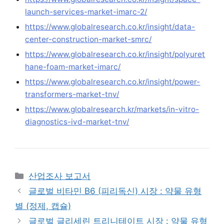
launch-services-market-imarc-2/
https://www.globalresearch.co.kr/insight/data-
center-construction-market-smrc/
https://www.globalresearch.co.kr/insight/polyuret
hane-foam-market-imarc/
https://www.globalresearch.co.kr/insight/power-
transformers-market-tnv/
https://www.globalresearch.kr/markets/in-vitro-
diagnostics-ivd-market-tnv/
Categories
산업조사 보고서
글로벌 비타민 B6 (피리독신) 시장 : 약물 유형
별 (정제, 캡슐)
글로벌 글리세린 트리니테이트 시장 : 약물 유형