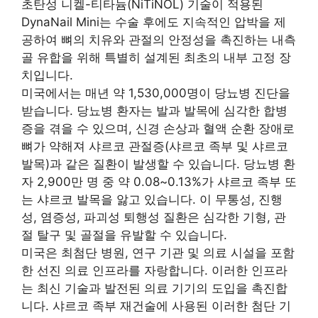
초탄성 니켈-티타늄(NiTiNOL) 기술이 적용된
DynaNail Mini는 수술 후에도 지속적인 압박을 제
공하여 뼈의 치유와 관절의 안정성을 촉진하는 내측
골 유합을 위해 특별히 설계된 최초의 내부 고정 장
치입니다.
미국에서는 매년 약 1,530,000명이 당뇨병 진단을
받습니다. 당뇨병 환자는 발과 발목에 심각한 합병
증을 겪을 수 있으며, 신경 손상과 혈액 순환 장애로
뼈가 약해져 샤르코 관절증(샤르코 족부 및 샤르코
발목)과 같은 질환이 발생할 수 있습니다. 당뇨병 환
자 2,900만 명 중 약 0.08~0.13%가 샤르코 족부 또
는 샤르코 발목을 앓고 있습니다. 이 무통성, 진행
성, 염증성, 파괴성 퇴행성 질환은 심각한 기형, 관
절 탈구 및 골절을 유발할 수 있습니다.
미국은 최첨단 병원, 연구 기관 및 의료 시설을 포함
한 선진 의료 인프라를 자랑합니다. 이러한 인프라
는 최신 기술과 발전된 의료 기기의 도입을 촉진합
니다. 샤르코 족부 재건술에 사용된 이러한 첨단 기