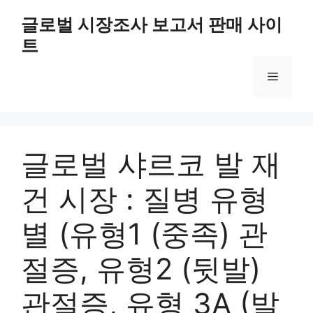
Skip
글로벌 시장조사 보고서 판매 사이
to
트
content
Menu
글로벌 샤르코 발 재
건 시장 : 질병 유형
별 (유형1 (중족) 관
절증, 유형2 (뒷발)
관절증, 유형 3A (발