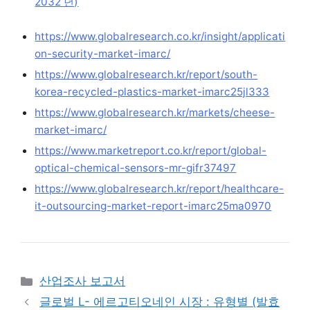
2032 년)
https://www.globalresearch.co.kr/insight/applicati
on-security-market-imarc/
https://www.globalresearch.kr/report/south-
korea-recycled-plastics-market-imarc25jl333
https://www.globalresearch.kr/markets/cheese-
market-imarc/
https://www.marketreport.co.kr/report/global-
optical-chemical-sensors-mr-gifr37497
https://www.globalresearch.kr/report/healthcare-
it-outsourcing-market-report-imarc25ma0970
Categories
산업조사 보고서
글로벌 L- 에르고티오네인 시장 : 유형별 (발효