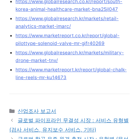
https://www.globalresearch.co.kr/report/south-
korea-animal-healthcare-market-bna25jl047
https://www.globalresearch.kr/markets/retail-
analytics-market-imarc/
https://www.marketreport.co.kr/report/global-
pilottype-solenoid-valve-mr-gifr40269
https://www.globalresearch.kr/markets/military-
drone-market-tnv/
https://www.marketreport.kr/report/global-chalk-
line-reels-mr-ku14673
Categories
산업조사 보고서
글로벌 파이프라인 무결성 시장 : 서비스 유형별
(검사 서비스, 유지보수 서비스, 기타)