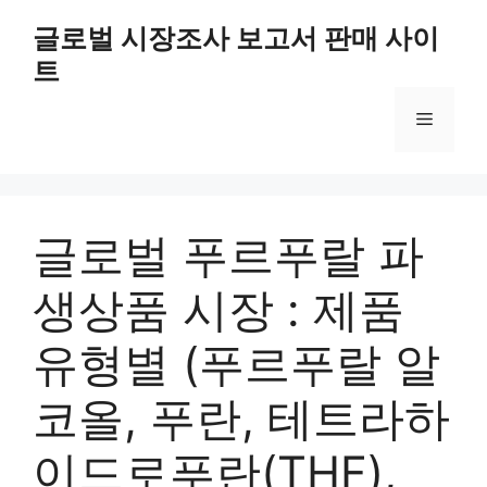
Skip
글로벌 시장조사 보고서 판매 사이
to
트
content
Menu
글로벌 푸르푸랄 파
생상품 시장 : 제품
유형별 (푸르푸랄 알
코올, 푸란, 테트라하
이드로푸란(THF),