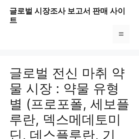
Skip
글로벌 시장조사 보고서 판매 사이
to
트
content
Menu
글로벌 전신 마취 약
물 시장 : 약물 유형
별 (프로포폴, 세보플
루란, 덱스메데토미
딘, 데스플루란, 기