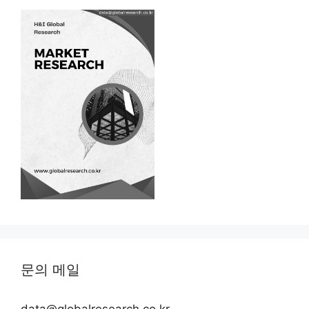
문의 메일
data@globalresearch.co.kr