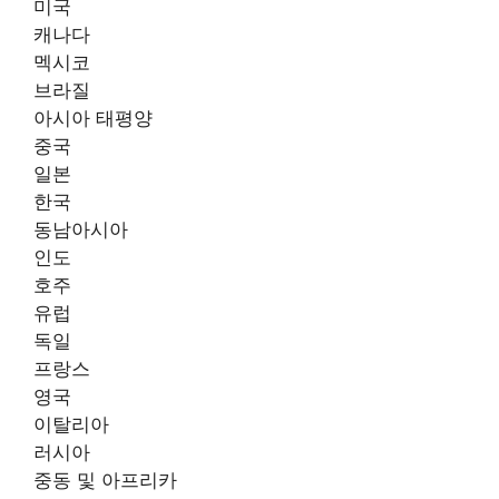
미국
캐나다
멕시코
브라질
아시아 태평양
중국
일본
한국
동남아시아
인도
호주
유럽
독일
프랑스
영국
이탈리아
러시아
중동 및 아프리카