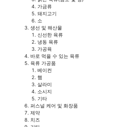
가금류
돼지고기
소
생선 및 해산물
신선한 육류
냉동 육류
가공육
바로 먹을 수 있는 육류
육류 가공품
베이컨
햄
살라미
소시지
기타
퍼스널 케어 및 화장품
제약
치즈