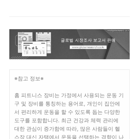
※참고 정보※
홈 피트니스 장비는 가정에서 사용되는 운동 기
구 및 장비를 통칭하는 용어로, 개인이 집안에
서 편리하게 운동을 할 수 있도록 돕는 다양한
도구를 포함합니다. 최근 건강과 체력 관리에
대한 관심이 증가함에 따라, 많은 사람들이 헬
스장 대신 자택에서 운동을 선택하는 경향이 나