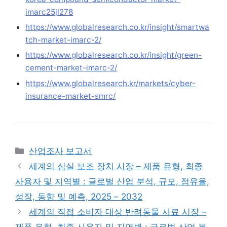
imarc25jl278
https://www.globalresearch.co.kr/insight/smartwa
tch-market-imarc-2/
https://www.globalresearch.co.kr/insight/green-
cement-market-imarc-2/
https://www.globalresearch.kr/markets/cyber-
insurance-market-smrc/
Categories
산업조사 보고서
세계의 심실 보조 장치 시장 – 제품 유형, 최종
사용자 및 지역별 : 글로벌 산업 분석, 규모, 점유율,
성장, 동향 및 예측, 2025 – 2032
세계의 직접 소비자 대상 반려동물 사료 시장 –
제품 유형, 최종 사용자 및 지역별 : 글로벌 산업 분