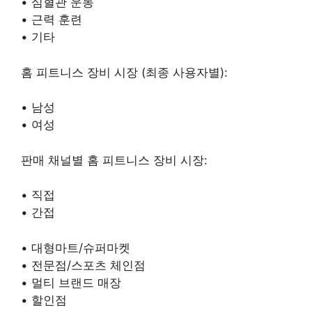
• 심혈관 운동
• 근력 훈련
• 기타
홈 피트니스 장비 시장 (최종 사용자별):
• 남성
• 여성
판매 채널별 홈 피트니스 장비 시장:
• 직접
• 간접
• 대형마트/슈퍼마켓
• 전문점/스포츠 체인점
• 멀티 브랜드 매장
• 할인점