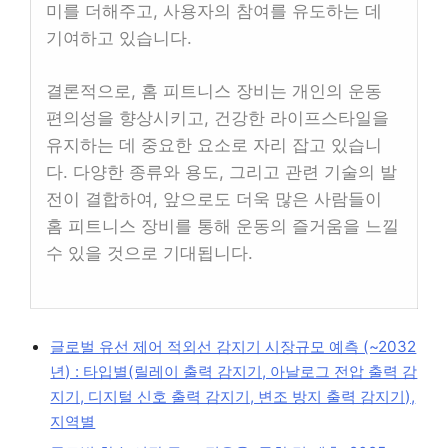
미를 더해주고, 사용자의 참여를 유도하는 데
기여하고 있습니다.
결론적으로, 홈 피트니스 장비는 개인의 운동
편의성을 향상시키고, 건강한 라이프스타일을
유지하는 데 중요한 요소로 자리 잡고 있습니
다. 다양한 종류와 용도, 그리고 관련 기술의 발
전이 결합하여, 앞으로도 더욱 많은 사람들이
홈 피트니스 장비를 통해 운동의 즐거움을 느낄
수 있을 것으로 기대됩니다.
글로벌 유선 제어 적외선 감지기 시장규모 예측 (~2032
년) : 타입별(릴레이 출력 감지기, 아날로그 전압 출력 감
지기, 디지털 신호 출력 감지기, 변조 방지 출력 감지기),
지역별