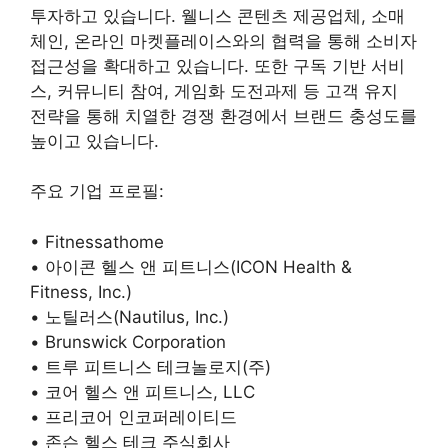
투자하고 있습니다. 웰니스 콘텐츠 제공업체, 소매
체인, 온라인 마켓플레이스와의 협력을 통해 소비자
접근성을 확대하고 있습니다. 또한 구독 기반 서비
스, 커뮤니티 참여, 게임화 도전과제 등 고객 유지
전략을 통해 치열한 경쟁 환경에서 브랜드 충성도를
높이고 있습니다.
주요 기업 프로필:
• Fitnessathome
• 아이콘 헬스 앤 피트니스(ICON Health &
Fitness, Inc.)
• 노틸러스(Nautilus, Inc.)
• Brunswick Corporation
• 트루 피트니스 테크놀로지(주)
• 코어 헬스 앤 피트니스, LLC
• 프리코어 인코퍼레이티드
• 존슨 헬스 테크 주식회사