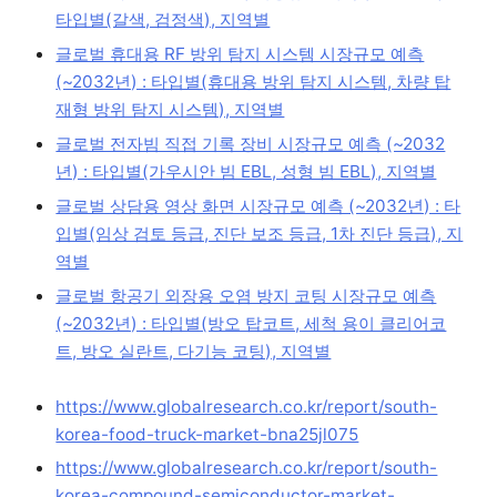
타입별(갈색, 검정색), 지역별
글로벌 휴대용 RF 방위 탐지 시스템 시장규모 예측
(~2032년) : 타입별(휴대용 방위 탐지 시스템, 차량 탑
재형 방위 탐지 시스템), 지역별
글로벌 전자빔 직접 기록 장비 시장규모 예측 (~2032
년) : 타입별(가우시안 빔 EBL, 성형 빔 EBL), 지역별
글로벌 상담용 영상 화면 시장규모 예측 (~2032년) : 타
입별(임상 검토 등급, 진단 보조 등급, 1차 진단 등급), 지
역별
글로벌 항공기 외장용 오염 방지 코팅 시장규모 예측
(~2032년) : 타입별(방오 탑코트, 세척 용이 클리어코
트, 방오 실란트, 다기능 코팅), 지역별
https://www.globalresearch.co.kr/report/south-
korea-food-truck-market-bna25jl075
https://www.globalresearch.co.kr/report/south-
korea-compound-semiconductor-market-