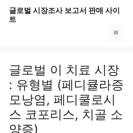
Skip
글로벌 시장조사 보고서 판매 사이
to
트
content
Menu
글로벌 이 치료 시장
: 유형별 (페디큘라증
모낭염, 페디쿨로시
스 코포리스, 치골 소
양증)