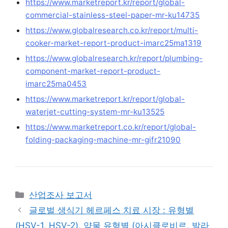
https://www.marketreport.kr/report/global-
commercial-stainless-steel-paper-mr-ku14735
https://www.globalresearch.co.kr/report/multi-
cooker-market-report-product-imarc25ma1319
https://www.globalresearch.kr/report/plumbing-
component-market-report-product-
imarc25ma0453
https://www.marketreport.kr/report/global-
waterjet-cutting-system-mr-ku13525
https://www.marketreport.co.kr/report/global-
folding-packaging-machine-mr-gifr21090
Categories
산업조사 보고서
글로벌 생식기 헤르페스 치료 시장 : 유형별
(HSV-1, HSV-2), 약물 유형별 (아시클로비르, 발라