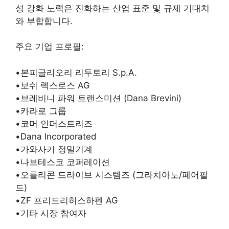
성 강화 노력은 진화하는 산업 표준 및 규제 기대치
와 부합합니다.
주요 기업 프로필:
•본피글리오리 리두토리 S.p.A.
•보쉬 렉스로스 AG
•브레비니 파워 트랜스미션 (Dana Brevini)
•카라로 그룹
•코머 인더스트리즈
•Dana Incorporated
•가와사키 정밀기계
•나브테스코 코퍼레이션
•오를리콘 드라이브 시스템즈 (그라치아노/페어필
드)
•ZF 프리드리히스하펜 AG
•기타 시장 참여자