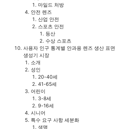
마일드 처방
안전 렌즈
산업 안전
스포츠 안전
등산
수상 스포츠
사용자 인구 통계별 안과용 렌즈 생산 표면
생성기 시장
소개
성인
20-40세
41-65세
어린이
3-8세
9-16세
시니어
특수 요구 사항 세분화
색맹