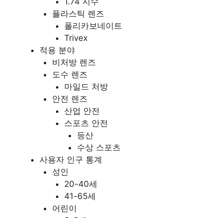
1.74 지수
플라스틱 렌즈
폴리카보네이트
Trivex
적용 분야
비처방 렌즈
도수 렌즈
마일드 처방
안전 렌즈
산업 안전
스포츠 안전
등산
수상 스포츠
사용자 인구 통계
성인
20-40세
41-65세
어린이