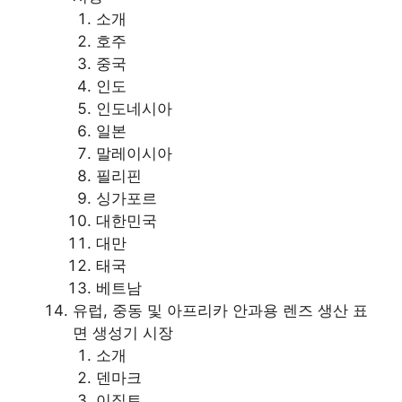
소개
호주
중국
인도
인도네시아
일본
말레이시아
필리핀
싱가포르
대한민국
대만
태국
베트남
유럽, 중동 및 아프리카 안과용 렌즈 생산 표
면 생성기 시장
소개
덴마크
이집트