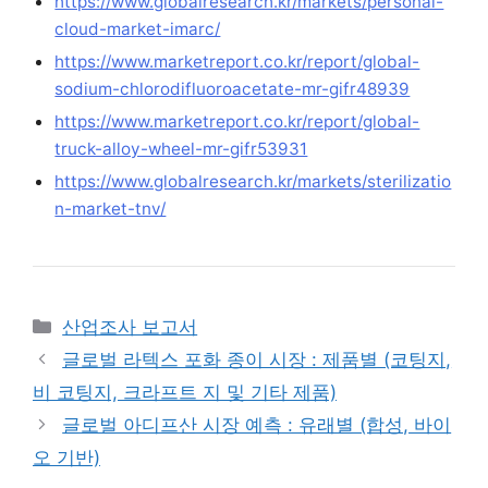
https://www.globalresearch.kr/markets/personal-
cloud-market-imarc/
https://www.marketreport.co.kr/report/global-
sodium-chlorodifluoroacetate-mr-gifr48939
https://www.marketreport.co.kr/report/global-
truck-alloy-wheel-mr-gifr53931
https://www.globalresearch.kr/markets/sterilizatio
n-market-tnv/
Categories
산업조사 보고서
글로벌 라텍스 포화 종이 시장 : 제품별 (코팅지,
비 코팅지, 크라프트 지 및 기타 제품)
글로벌 아디프산 시장 예측 : 유래별 (합성, 바이
오 기반)