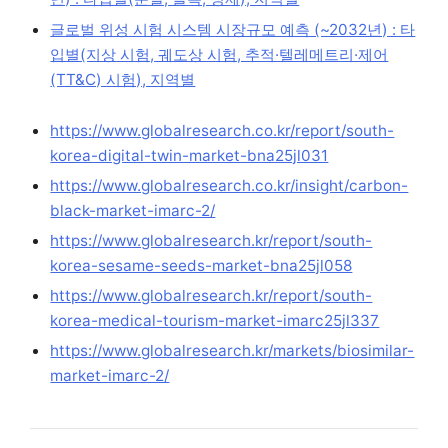
글로벌 위성 시험 시스템 시장규모 예측 (~2032년) : 타
입별(지상 시험, 궤도상 시험, 추적·텔레메트리·제어
(TT&C) 시험), 지역별
https://www.globalresearch.co.kr/report/south-
korea-digital-twin-market-bna25jl031
https://www.globalresearch.co.kr/insight/carbon-
black-market-imarc-2/
https://www.globalresearch.kr/report/south-
korea-sesame-seeds-market-bna25jl058
https://www.globalresearch.kr/report/south-
korea-medical-tourism-market-imarc25jl337
https://www.globalresearch.kr/markets/biosimilar-
market-imarc-2/