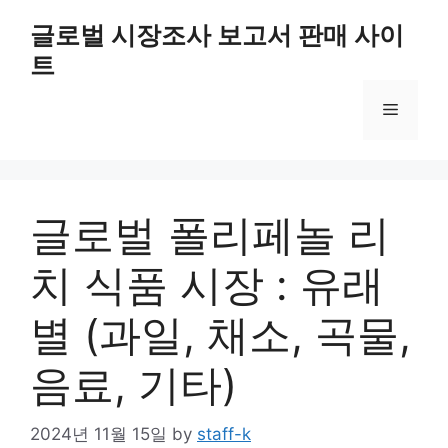
Skip
글로벌 시장조사 보고서 판매 사이
to
트
content
Menu
글로벌 폴리페놀 리
치 식품 시장 : 유래
별 (과일, 채소, 곡물,
음료, 기타)
2024년 11월 15일
by
staff-k