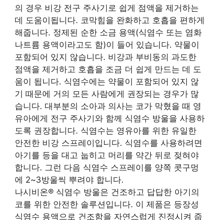
의 경우 비강 전구 주사기로 쉽게 점액을 제거하는
데 도움이됩니다. 코막힘을 완화하고 호흡을 편하게
해줍니다. 정제된 순한 소금 용액(식염수 또는 염화
나트륨 용액이라고도 함)이 들어 있습니다. 약물이
포함되어 있지 않습니다. 비강과 부비동의 과도한
점액을 제거하고 호흡을 조금 더 쉽게 만드는 데 도
움이 됩니다. 식염수에는 약물이 포함되어 있지 않
기 때문에 거의 모든 사람에게 권장되는 경우가 많
습니다. 대부분의 소아과 의사는 코가 막혔을 때 영
유아에게 전구 주사기와 함께 식염수 방울을 사용하
도록 권장합니다. 식염수는 영유아를 위한 유일한
안전한 비강 스프레이입니다. 식염수를 사용하려면
아기를 등을 대고 눕히고 머리를 약간 뒤로 젖혀야
합니다. 그런 다음 식염수 스프레이를 양쪽 콧구멍
에 2~3방울씩 뿌려야 합니다.
나시비온® 식염수 방울은 건조하고 답답한 아기의
코를 위한 안전한 솔루션입니다. 이 제품은 등장성
식염수 용액으로 건조함을 자연스럽게 진정시켜 줍