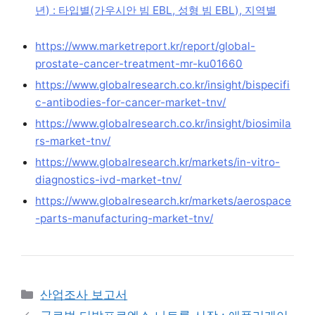
년) : 타입별(가우시안 빔 EBL, 성형 빔 EBL), 지역별
https://www.marketreport.kr/report/global-
prostate-cancer-treatment-mr-ku01660
https://www.globalresearch.co.kr/insight/bispecifi
c-antibodies-for-cancer-market-tnv/
https://www.globalresearch.co.kr/insight/biosimila
rs-market-tnv/
https://www.globalresearch.kr/markets/in-vitro-
diagnostics-ivd-market-tnv/
https://www.globalresearch.kr/markets/aerospace
-parts-manufacturing-market-tnv/
Categories
산업조사 보고서