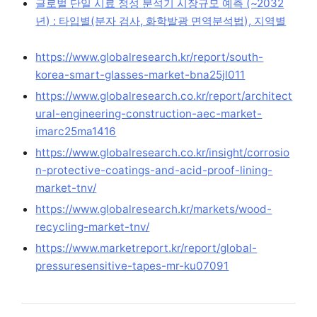
글로벌 단일 시료 정성 분석기 시장규모 예측 (~2032
년) : 타입별(분자 검사, 화학발광 면역분석법), 지역별
https://www.globalresearch.kr/report/south-
korea-smart-glasses-market-bna25jl011
https://www.globalresearch.co.kr/report/architect
ural-engineering-construction-aec-market-
imarc25ma1416
https://www.globalresearch.co.kr/insight/corrosio
n-protective-coatings-and-acid-proof-lining-
market-tnv/
https://www.globalresearch.kr/markets/wood-
recycling-market-tnv/
https://www.marketreport.kr/report/global-
pressuresensitive-tapes-mr-ku07091