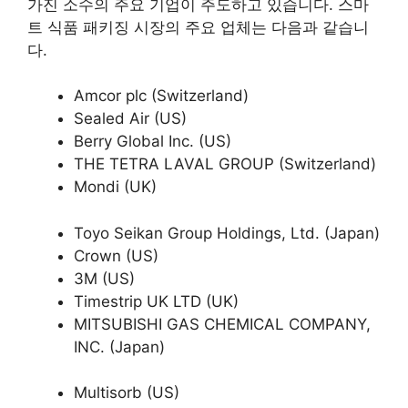
가진 소수의 주요 기업이 주도하고 있습니다. 스마
트 식품 패키징 시장의 주요 업체는 다음과 같습니
다.
Amcor plc (Switzerland)
Sealed Air (US)
Berry Global Inc. (US)
THE TETRA LAVAL GROUP (Switzerland)
Mondi (UK)
Toyo Seikan Group Holdings, Ltd. (Japan)
Crown (US)
3M (US)
Timestrip UK LTD (UK)
MITSUBISHI GAS CHEMICAL COMPANY,
INC. (Japan)
Multisorb (US)