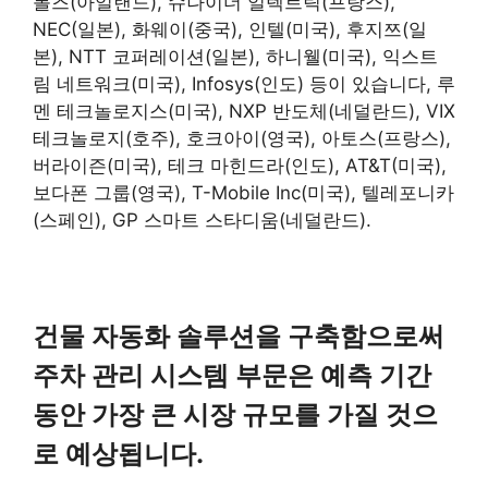
롤즈(아일랜드), 슈나이더 일렉트릭(프랑스),
NEC(일본), 화웨이(중국), 인텔(미국), 후지쯔(일
본), NTT 코퍼레이션(일본), 하니웰(미국), 익스트
림 네트워크(미국), Infosys(인도) 등이 있습니다, 루
멘 테크놀로지스(미국), NXP 반도체(네덜란드), VIX
테크놀로지(호주), 호크아이(영국), 아토스(프랑스),
버라이즌(미국), 테크 마힌드라(인도), AT&T(미국),
보다폰 그룹(영국), T-Mobile Inc(미국), 텔레포니카
(스페인), GP 스마트 스타디움(네덜란드).
건물 자동화 솔루션을 구축함으로써
주차 관리 시스템 부문은 예측 기간
동안 가장 큰 시장 규모를 가질 것으
로 예상됩니다.