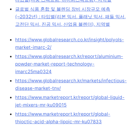
글로벌 식품 혼합 및 블렌딩 장비 시장규모 예측
(~2032년) : 타입별(리본 믹서, 플래닛 믹서, 패들 믹서,
고전단 믹서, 진공 믹서, 산업용 블렌더), 지역별
https://www.globalresearch.co.kr/insight/polyols-
market-imarc-2/
https://www.globalresearch.kr/report/aluminium-
powder-market-report-technology-
imarc25ma0324
https://www.globalresearch.kr/markets/infectious-
disease-market-tnv/
https://www.marketreport.kr/report/global-liquid-
jet-mixers-mr-ku09015
https://www.marketreport.kr/report/global-
thioctic-acid-alpha-lipoic-mr-ku07833