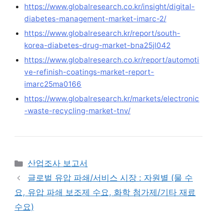
https://www.globalresearch.co.kr/insight/digital-
diabetes-management-market-imarc-2/
https://www.globalresearch.kr/report/south-
korea-diabetes-drug-market-bna25jl042
https://www.globalresearch.co.kr/report/automoti
ve-refinish-coatings-market-report-
imarc25ma0166
https://www.globalresearch.kr/markets/electronic
-waste-recycling-market-tnv/
Categories
산업조사 보고서
글로벌 유압 파쇄/서비스 시장 : 자원별 (물 수
요, 유압 파쇄 보조제 수요, 화학 첨가제/기타 재료
수요)