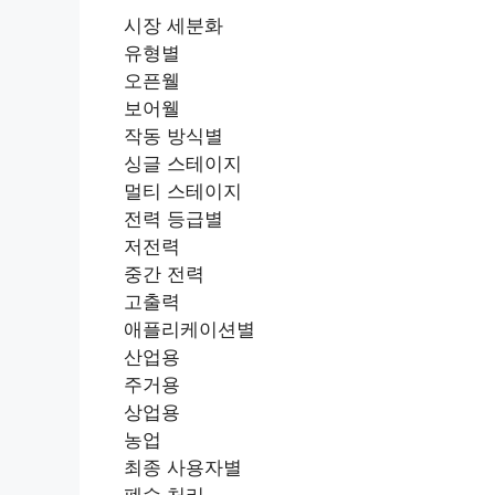
시장 세분화
유형별
오픈웰
보어웰
작동 방식별
싱글 스테이지
멀티 스테이지
전력 등급별
저전력
중간 전력
고출력
애플리케이션별
산업용
주거용
상업용
농업
최종 사용자별
폐수 처리