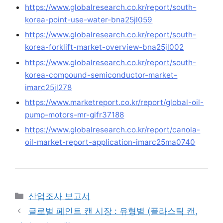
https://www.globalresearch.co.kr/report/south-
korea-point-use-water-bna25jl059
https://www.globalresearch.co.kr/report/south-
korea-forklift-market-overview-bna25jl002
https://www.globalresearch.co.kr/report/south-
korea-compound-semiconductor-market-
imarc25jl278
https://www.marketreport.co.kr/report/global-oil-
pump-motors-mr-gifr37188
https://www.globalresearch.co.kr/report/canola-
oil-market-report-application-imarc25ma0740
Categories
산업조사 보고서
글로벌 페인트 캔 시장 : 유형별 (플라스틱 캔,