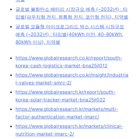
글로벌 불화탄소 배터리 시장규모 예측 (~2032년) : 타
입별(파우치형 전지, 원통형 전지, 코인형 전지), 지역별
글로벌 모듈형 마이크로그리드 박스 시스템 시장규모
예측 (~2032년) : 타입별(40kWh 미만, 40-80kWh,
80kWh 이상), 지역별
https://www.globalresearch.co.kr/report/south-
korea-cash-logistics-market-bna25jl012
https://www.globalresearch.co.kr/insight/industria
l-valves-market-smrc-2/
https://www.globalresearch.kr/report/south-
korea-solar-tracker-market-bna25jl022
https://www.globalresearch.kr/markets/multi-
factor-authentication-market-imarc/
https://www.globalresearch.kr/markets/clinical-
nutrition-market-imarc-2/